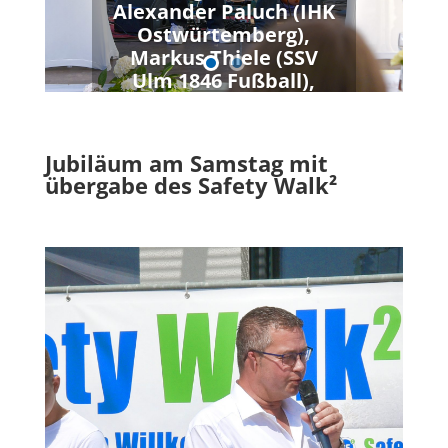
Alexander
Paluch
(IHK
Ostwürtemberg),
Markus Thiele (SSV
Ulm 1846 Fußball),
Thomas
Häfele
(Bürgermeister Stadt
Neresheim)
und Guido
Jubiläum am Samstag mit
Deis (AOK
übergabe des Safety Walk²
Ostwürtemberg)
,
moderiert
von Martin
Schill
.